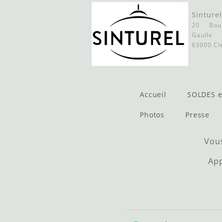
Sinture
20 Bou
Gaulle
63000
Cl
Accueil
SOLDES 
Photos
Presse
Vous
App