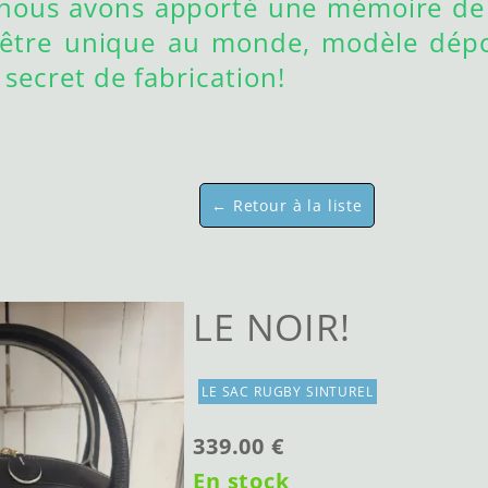
 nous avons apporté une mémoire de
d'être unique au monde, modèle dépo
secret de fabrication!
← Retour à la liste
LE NOIR!
LE SAC RUGBY SINTUREL
339.00 €
En stock