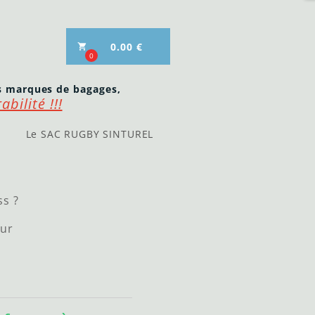
0.00 €
local_grocery_store
0
 marques de bagages,
bilité !!!
Le SAC RUGBY SINTUREL
ss ?
sur