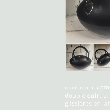
pro
LLLCLLLLLLLLLe
doublé
cuir.
LI
glissières en l