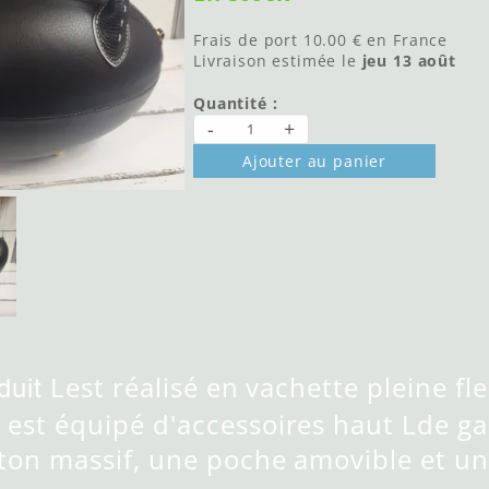
Frais de port
10.00 €
en France
Livraison estimée le
jeu 13 août
Quantité :
-
+
Ajouter au panier
Lest réalisé en vachette pleine fl
duit
l est équipé d'accessoires haut Lde 
aiton massif, une poche amovible et u