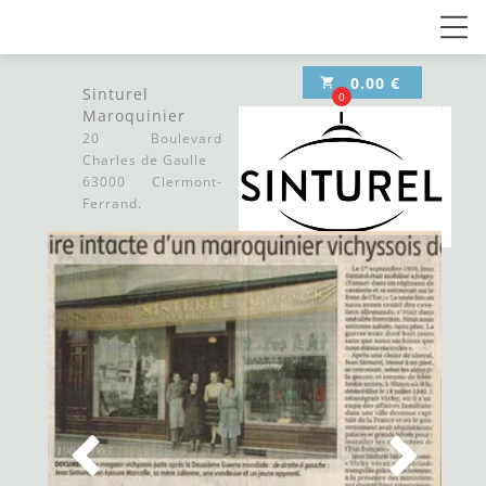
0.00 €
local_grocery_store
Sinturel
0
Maroquinier
20 Boulevard
Charles
de Gaulle
63000
Clermont-
Ferrand.
ACCUEIL
E-BOUTIQUE
CONTACT
SOLDES ET
PROMOTIONS

